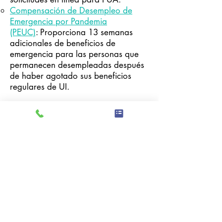
Compensación de Desempleo de
Emergencia por Pandemia
(PEUC)
: Proporciona 13 semanas
adicionales de beneficios de
emergencia para las personas que
permanecen desempleadas después
de haber agotado sus beneficios
regulares de UI.
Programas de
fuerza laboral
WIOA: Programa de trabajadores
desplazados
: El programa de
Trabajadores Desplazados de la Ley
de Innovación y Oportunidades de
la Fuerza Laboral (WIOA, por sus
siglas en inglés) brinda servicios sin
costo a las personas afectadas por