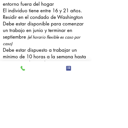
entorno fuera del hogar
El individuo tiene entre 16 y 21 años.
Residir en el condado de Washington
Debe estar disponible para comenzar
un trabajo en junio y terminar en
septiembre
(el horario flexible es caso por
caso)
Debe estar dispuesto a trabajar un
mínimo de 10 horas a la semana hasta
un máximo de 160 horas
Gane $10.00 por hora mientras
aprende en el trabajo
¡Cómo ayudamos!
Nuestro equipo de soluciones
comerciales consultará activamente con
empresas en todo Washington y el
condado de Waukesha para asegurar
experiencias laborales remuneradas.