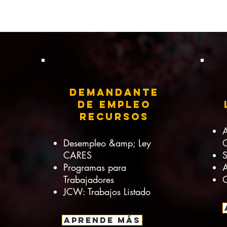
Demandante
s
de empleo
Recursos
A
Desempleo &amp;
Ley
CARES
S
Programas para
A
Trabajadores
O
JCW: Trabajos Listado
APRENDE MÁS