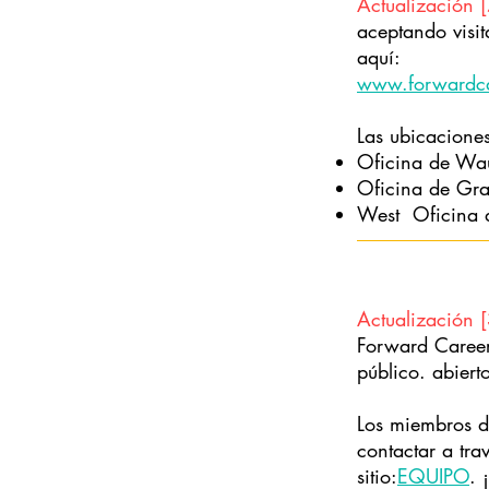
Actualización 
aceptando visit
aquí:
www.forwardcar
Las ubicaciones
Oficina de W
Oficina de Gr
West Oficina 
Actualización 
Forward Career
público. abier
Los miembros de
contactar a tra
sitio:
EQUIPO
.