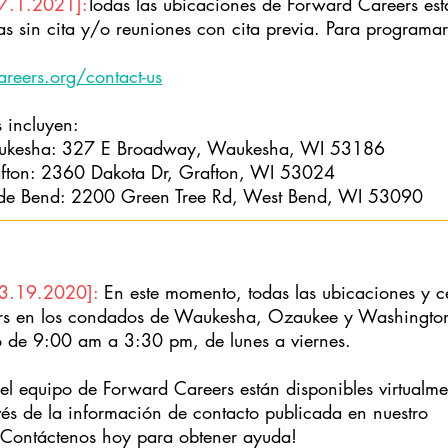
[7.1.2021]:
Todas las ubicaciones de Forward Careers est
as sin cita y/o reuniones con cita previa. Para programa
eers.org/contact-us
 incluyen:
aukesha: 327 E Broadway, Waukesha, WI 53186
afton: 2360 Dakota Dr, Grafton, WI 53024
de Bend: 2200 Green Tree Rd, West Bend, WI 53090
[3.19.2020]:
En este momento, todas las ubicaciones y c
s en los condados de Waukesha, Ozaukee y Washington 
to de 9:00 am a 3:30 pm, de lunes a viernes.
l equipo de Forward Careers están disponibles virtualme
vés de la información de contacto publicada en nuestro
¡Contáctenos hoy para obtener ayuda!