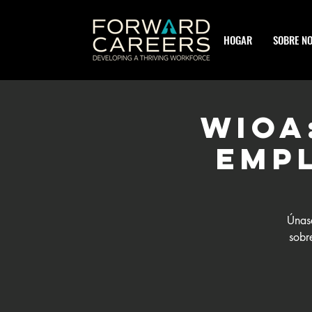
HOGAR
SOBRE N
WIOA
empl
Únase
sobr