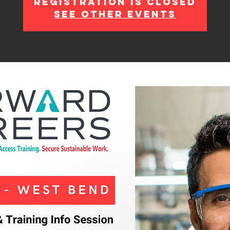
Registration is Closed
See other events